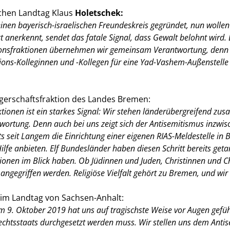
schen Landtag Klaus
Holetschek:
inen bayerisch-israelischen Freundeskreis gegründet, nun wolle
zt anerkennt, sendet das fatale Signal, dass Gewalt belohnt wird. 
nsfraktionen übernehmen wir gemeinsam Verantwortung, denn uns
ons-Kolleginnen und -Kollegen für eine Yad-Vashem-Außenstelle 
gerschaftsfraktion des Landes Bremen:
ionen ist ein starkes Signal: Wir stehen länderübergreifend z
ntwortung. Denn auch bei uns zeigt sich der Antisemitismus inzwi
s seit Langem die Einrichtung einer eigenen RIAS-Meldestelle in 
lfe anbieten. Elf Bundesländer haben diesen Schritt bereits geta
eligionen im Blick haben. Ob Jüdinnen und Juden, Christinnen un
angegriffen werden. Religiöse Vielfalt gehört zu Bremen, und wi
im Landtag von Sachsen-Anhalt:
m 9. Oktober 2019 hat uns auf tragischste Weise vor Augen gefüh
Rechtsstaats durchgesetzt werden muss. Wir stellen uns dem Anti