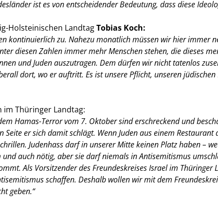
desländer ist es von entscheidender Bedeutung, dass diese Ideo
ig-Holsteinischen Landtag
Tobias Koch:
ren kontinuierlich zu. Nahezu monatlich müssen wir hier immer n
 hinter diesen Zahlen immer mehr Menschen stehen, die dieses m
dinnen und Juden auszutragen. Dem dürfen wir nicht tatenlos zuse
ll dort, wo er auftritt. Es ist unsere Pflicht, unseren jüdische
 im Thüringer Landtag:
t dem Hamas-Terror vom 7. Oktober sind erschreckend und besc
en Seite er sich damit schlägt. Wenn Juden aus einem Restaurant
chrillen. Judenhass darf in unserer Mitte keinen Platz haben – 
tim und auch nötig, aber sie darf niemals in Antisemitismus ums
kommt. Als Vorsitzender des Freundeskreises Israel im Thüringer 
tisemitismus schaffen. Deshalb wollen wir mit dem Freundeskreis
ht geben.“