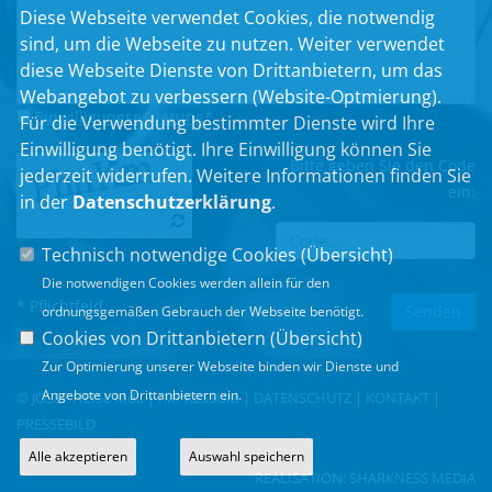
Diese Webseite verwendet Cookies, die notwendig
sind, um die Webseite zu nutzen. Weiter verwendet
diese Webseite Dienste von Drittanbietern, um das
Webangebot zu verbessern (Website-Optmierung).
Einwilligungserklärung
*
Für die Verwendung bestimmter Dienste wird Ihre
Einwilligung benötigt. Ihre Einwilligung können Sie
Bitte geben Sie den Code
jederzeit widerrufen. Weitere Informationen finden Sie
ein:
in der
Datenschutzerklärung
.
Technisch notwendige Cookies (
Übersicht
)
Die notwendigen Cookies werden allein für den
* Pflichtfeld
ordnungsgemäßen Gebrauch der Webseite benötigt.
Cookies von Drittanbietern (
Übersicht
)
Zur Optimierung unserer Webseite binden wir Dienste und
Angebote von Drittanbietern ein.
© JOSEF HEISL MdL |
IMPRESSUM
|
DATENSCHUTZ
|
KONTAKT
|
PRESSEBILD
Alle akzeptieren
Auswahl speichern
REALISATION:
SHARKNESS MEDIA