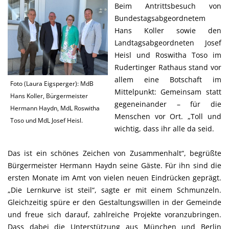
Beim Antrittsbesuch von
Bundestagsabgeordnetem
Hans Koller sowie den
Landtagsabgeordneten Josef
Heisl und Roswitha Toso im
Rudertinger Rathaus stand vor
allem eine Botschaft im
Foto (Laura Eigsperger): MdB
Mittelpunkt: Gemeinsam statt
Hans Koller, Bürgermeister
gegeneinander – für die
Hermann Haydn, MdL Roswitha
Menschen vor Ort. „Toll und
Toso und MdL Josef Heisl.
wichtig, dass ihr alle da seid.
Das ist ein schönes Zeichen von Zusammenhalt“, begrüßte
Bürgermeister Hermann Haydn seine Gäste. Für ihn sind die
ersten Monate im Amt von vielen neuen Eindrücken geprägt.
Die Lernkurve ist steil“, sagte er mit einem Schmunzeln.
Gleichzeitig spüre er den Gestaltungswillen in der Gemeinde
und freue sich darauf, zahlreiche Projekte voranzubringen.
Dass dabei die Unterstützung aus München und Berlin