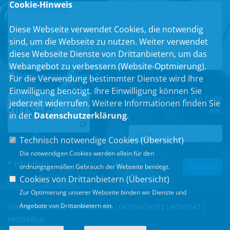
Cookie-Hinweis
Diese Webseite verwendet Cookies, die notwendig
sind, um die Webseite zu nutzen. Weiter verwendet
diese Webseite Dienste von Drittanbietern, um das
Webangebot zu verbessern (Website-Optmierung).
Einwilligungserklärung
*
Für die Verwendung bestimmter Dienste wird Ihre
Einwilligung benötigt. Ihre Einwilligung können Sie
Bitte geben Sie den Code
jederzeit widerrufen. Weitere Informationen finden Sie
ein:
in der
Datenschutzerklärung
.
Technisch notwendige Cookies (
Übersicht
)
Die notwendigen Cookies werden allein für den
* Pflichtfeld
ordnungsgemäßen Gebrauch der Webseite benötigt.
Cookies von Drittanbietern (
Übersicht
)
Zur Optimierung unserer Webseite binden wir Dienste und
Angebote von Drittanbietern ein.
© JOSEF HEISL MdL |
IMPRESSUM
|
DATENSCHUTZ
|
KONTAKT
|
PRESSEBILD