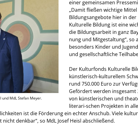
einer gemeinsamen Pressemit
Damit fließen wichtige Mittel 
Bildungsangebote hier in der 
Kulturelle Bildung ist eine w
die Bildungsarbeit in ganz Bay
nung und Mitgestaltung“, so a
besonders Kinder und Jugend
und gesellschaftliche Teilhab
Der Kulturfonds Kulturelle Bi
künstlerisch-kulturellem Sch
rund 750.000 Euro zur Verfüg
Gefördert werden insgesamt 2
von künstlerischen und theat
isl und MdL Stefan Meyer.
literari-schen Projekten in al
lichkeiten ist die Förderung ein echter Anschub. Viele kul
nicht denkbar“, so MdL Josef Heisl abschließend.