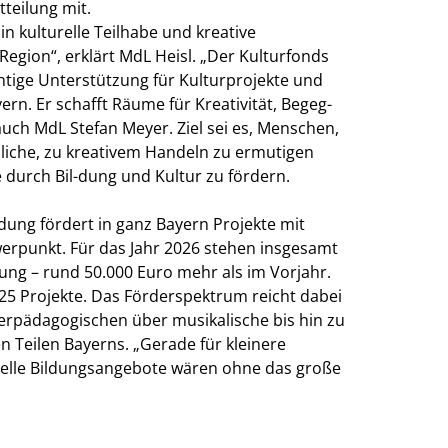
teilung mit.
in kulturelle Teilhabe und kreative
Region“, erklärt MdL Heisl. „Der Kulturfonds
ichtige Unterstützung für Kulturprojekte und
ern. Er schafft Räume für Kreativität, Begeg-
uch MdL Stefan Meyer. Ziel sei es, Menschen,
liche, zu kreativem Handeln zu ermutigen
e durch Bil-dung und Kultur zu fördern.
ldung fördert in ganz Bayern Projekte mit
werpunkt. Für das Jahr 2026 stehen insgesamt
ung – rund 50.000 Euro mehr als im Vorjahr.
5 Projekte. Das Förderspektrum reicht dabei
erpädagogischen über musikalische bis hin zu
len Teilen Bayerns. „Gerade für kleinere
turelle Bildungsangebote wären ohne das große