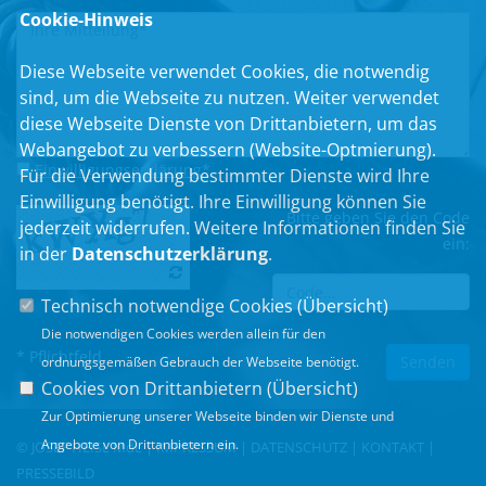
Cookie-Hinweis
Diese Webseite verwendet Cookies, die notwendig
sind, um die Webseite zu nutzen. Weiter verwendet
diese Webseite Dienste von Drittanbietern, um das
Webangebot zu verbessern (Website-Optmierung).
Einwilligungserklärung
*
Für die Verwendung bestimmter Dienste wird Ihre
Einwilligung benötigt. Ihre Einwilligung können Sie
Bitte geben Sie den Code
jederzeit widerrufen. Weitere Informationen finden Sie
ein:
in der
Datenschutzerklärung
.
Technisch notwendige Cookies (
Übersicht
)
Die notwendigen Cookies werden allein für den
* Pflichtfeld
ordnungsgemäßen Gebrauch der Webseite benötigt.
Cookies von Drittanbietern (
Übersicht
)
Zur Optimierung unserer Webseite binden wir Dienste und
Angebote von Drittanbietern ein.
© JOSEF HEISL MdL |
IMPRESSUM
|
DATENSCHUTZ
|
KONTAKT
|
PRESSEBILD