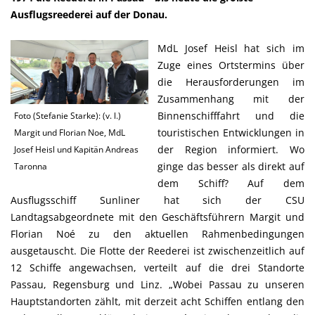
Ausflugsreederei auf der Donau.
MdL Josef Heisl hat sich im
Zuge eines Ortstermins über
die Herausforderungen im
Zusammenhang mit der
Binnenschifffahrt und die
Foto (Stefanie Starke): (v. l.)
touristischen Entwicklungen in
Margit und Florian Noe, MdL
der Region informiert. Wo
Josef Heisl und Kapitän Andreas
ginge das besser als direkt auf
Taronna
dem Schiff? Auf dem
Ausflugsschiff Sunliner hat sich der CSU
Landtagsabgeordnete mit den Geschäftsführern Margit und
Florian Noé zu den aktuellen Rahmenbedingungen
ausgetauscht. Die Flotte der Reederei ist zwischenzeitlich auf
12 Schiffe angewachsen, verteilt auf die drei Standorte
Passau, Regensburg und Linz. „Wobei Passau zu unseren
Hauptstandorten zählt, mit derzeit acht Schiffen entlang den