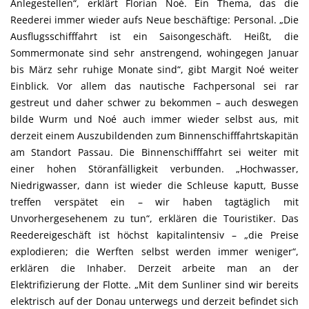
Anlegestellen“, erklärt Florian Noé. Ein Thema, das die
Reederei immer wieder aufs Neue beschäftige: Personal. „Die
Ausflugsschifffahrt ist ein Saisongeschäft. Heißt, die
Sommermonate sind sehr anstrengend, wohingegen Januar
bis März sehr ruhige Monate sind“, gibt Margit Noé weiter
Einblick. Vor allem das nautische Fachpersonal sei rar
gestreut und daher schwer zu bekommen – auch deswegen
bilde Wurm und Noé auch immer wieder selbst aus, mit
derzeit einem Auszubildenden zum Binnenschifffahrtskapitän
am Standort Passau. Die Binnenschifffahrt sei weiter mit
einer hohen Störanfälligkeit verbunden. „Hochwasser,
Niedrigwasser, dann ist wieder die Schleuse kaputt, Busse
treffen verspätet ein – wir haben tagtäglich mit
Unvorhergesehenem zu tun“, erklären die Touristiker. Das
Reedereigeschäft ist höchst kapitalintensiv – „die Preise
explodieren; die Werften selbst werden immer weniger“,
erklären die Inhaber. Derzeit arbeite man an der
Elektrifizierung der Flotte. „Mit dem Sunliner sind wir bereits
elektrisch auf der Donau unterwegs und derzeit befindet sich