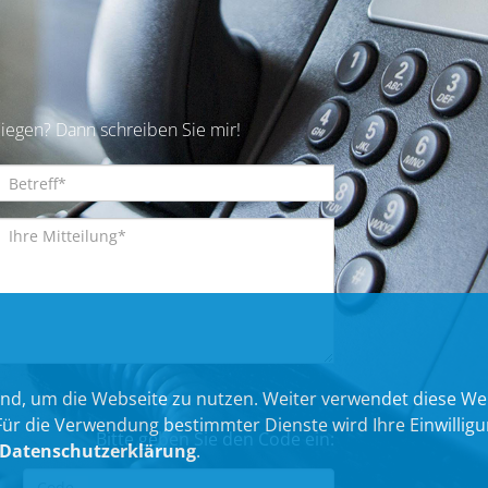
iegen? Dann schreiben Sie mir!
nd, um die Webseite zu nutzen. Weiter verwendet diese We
 die Verwendung bestimmter Dienste wird Ihre Einwilligung 
Bitte geben Sie den Code ein:
Datenschutzerklärung
.