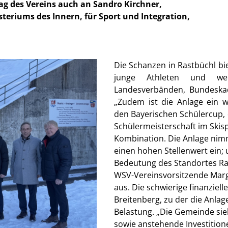
 des Vereins auch an Sandro Kirchner,
teriums des Innern, für Sport und Integration,
Die Schanzen in Rastbüchl bie
junge Athleten und wer
Landesverbänden, Bundeskad
Zudem ist die Anlage ein w
den Bayerischen Schülercup,
Schülermeisterschaft im Ski
Kombination. Die Anlage nim
einen hohen Stellenwert ein;
Bedeutung des Standortes Rast
WSV-Vereinsvorsitzende Mar
aus. Die schwierige finanziel
Breitenberg, zu der die Anla
Belastung. „Die Gemeinde sieh
sowie anstehende Investition