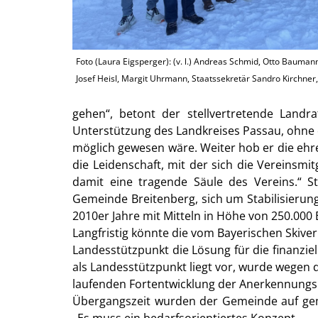
Foto (Laura Eigsperger): (v. l.) Andreas Schmid, Otto Baumann
Josef Heisl, Margit Uhrmann, Staatssekretär Sandro Kirchner, 
gehen“, betont der stellvertretende Landr
Unterstützung des Landkreises Passau, ohne d
möglich gewesen wäre. Weiter hob er die ehre
die Leidenschaft, mit der sich die Vereinsmi
damit eine tragende Säule des Vereins.“ S
Gemeinde Breitenberg, sich um Stabilisierun
2010er Jahre mit Mitteln in Höhe von 250.000 
Langfristig könnte die vom Bayerischen Skiv
Landesstützpunkt die Lösung für die finanzie
als Landesstützpunkt liegt vor, wurde wegen d
laufenden Fortentwicklung der Anerkennungskr
Übergangszeit wurden der Gemeinde auf gem