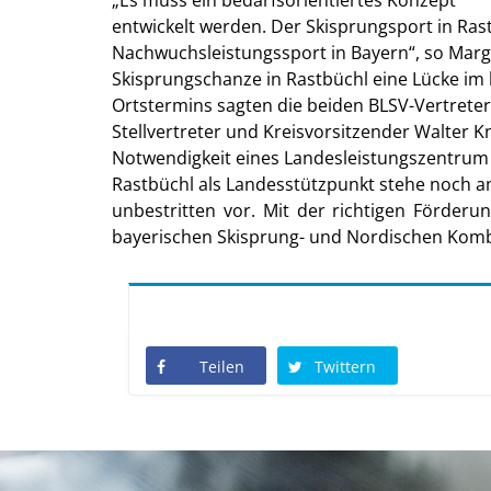
Es muss ein bedarfsorientiertes Konzept
entwickelt werden. Der Skisprungsport in Ras
Nachwuchsleistungssport in Bayern“, so Margi
Skisprungschanze in Rastbüchl eine Lücke im
Ortstermins sagten die beiden BLSV-Vertrete
Stellvertreter und Kreisvorsitzender Walter Kn
Notwendigkeit eines Landesleistungszentrum
Rastbüchl als Landesstützpunkt stehe noch am 
unbestritten vor. Mit der richtigen Förder
bayerischen Skisprung- und Nordischen Kombi
Teilen
Twittern