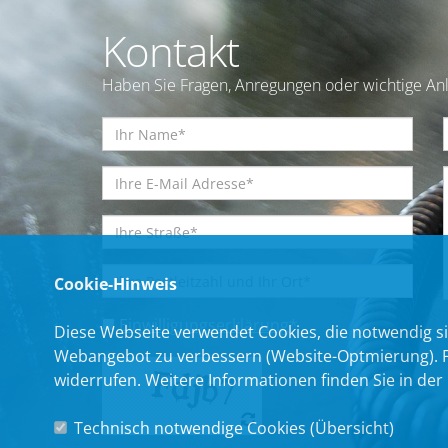
Kontakt
Haben Sie Fragen, Anregungen oder wichtige Anl
Cookie-Hinweis
Einwilligungserklärung
*
Diese Webseite verwendet Cookies, die notwendig si
Webangebot zu verbessern (Website-Optmierung). Für
widerrufen. Weitere Informationen finden Sie in der
Technisch notwendige Cookies (
Übersicht
)