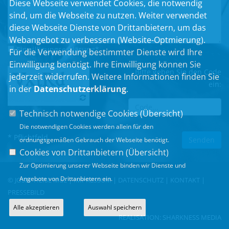
Diese Webseite verwendet Cookies, die notwendig
sind, um die Webseite zu nutzen. Weiter verwendet
diese Webseite Dienste von Drittanbietern, um das
Webangebot zu verbessern (Website-Optmierung).
Einwilligungserklärung
*
Für die Verwendung bestimmter Dienste wird Ihre
Einwilligung benötigt. Ihre Einwilligung können Sie
Bitte geben Sie den Code
jederzeit widerrufen. Weitere Informationen finden Sie
ein:
in der
Datenschutzerklärung
.
Technisch notwendige Cookies (
Übersicht
)
Die notwendigen Cookies werden allein für den
* Pflichtfeld
ordnungsgemäßen Gebrauch der Webseite benötigt.
Cookies von Drittanbietern (
Übersicht
)
Zur Optimierung unserer Webseite binden wir Dienste und
Angebote von Drittanbietern ein.
© JOSEF HEISL MdL |
IMPRESSUM
|
DATENSCHUTZ
|
KONTAKT
|
PRESSEBILD
Alle akzeptieren
Auswahl speichern
REALISATION:
SHARKNESS MEDIA