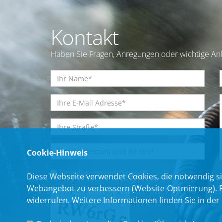
Kontakt
Haben Sie Fragen, Anregungen oder wichtige Anl
Cookie-Hinweis
Einwilligungserklärung
*
Diese Webseite verwendet Cookies, die notwendig si
Webangebot zu verbessern (Website-Optmierung). Für
widerrufen. Weitere Informationen finden Sie in der