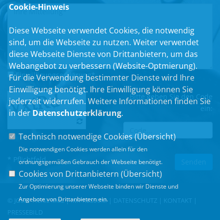
Cookie-Hinweis
Diese Webseite verwendet Cookies, die notwendig
sind, um die Webseite zu nutzen. Weiter verwendet
diese Webseite Dienste von Drittanbietern, um das
Webangebot zu verbessern (Website-Optmierung).
Einwilligungserklärung
*
Für die Verwendung bestimmter Dienste wird Ihre
Einwilligung benötigt. Ihre Einwilligung können Sie
Bitte geben Sie den Code
jederzeit widerrufen. Weitere Informationen finden Sie
ein:
in der
Datenschutzerklärung
.
Technisch notwendige Cookies (
Übersicht
)
Die notwendigen Cookies werden allein für den
* Pflichtfeld
ordnungsgemäßen Gebrauch der Webseite benötigt.
Cookies von Drittanbietern (
Übersicht
)
Zur Optimierung unserer Webseite binden wir Dienste und
Angebote von Drittanbietern ein.
© JOSEF HEISL MdL |
IMPRESSUM
|
DATENSCHUTZ
|
KONTAKT
|
PRESSEBILD