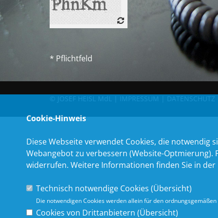
* Pflichtfeld
© JOSEF HEISL MdL |
IMPRESSUM
|
DATENSCHUTZ
Cookie-Hinweis
Diese Webseite verwendet Cookies, die notwendig si
Webangebot zu verbessern (Website-Optmierung). Für
widerrufen. Weitere Informationen finden Sie in der
Technisch notwendige Cookies (
Übersicht
)
Die notwendigen Cookies werden allein für den ordnungsgemäßen 
Cookies von Drittanbietern (
Übersicht
)