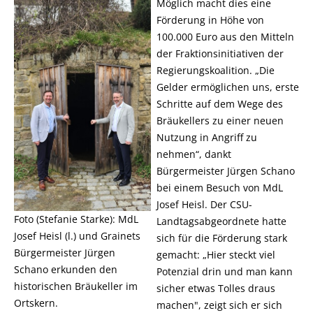
Möglich macht dies eine
Förderung in Höhe von
100.000 Euro aus den Mitteln
der Fraktionsinitiativen der
Regierungskoalition. „Die
Gelder ermöglichen uns, erste
Schritte auf dem Wege des
Bräukellers zu einer neuen
Nutzung in Angriff zu
nehmen“, dankt
Bürgermeister Jürgen Schano
bei einem Besuch von MdL
Josef Heisl. Der CSU-
Foto (Stefanie Starke): MdL
Landtagsabgeordnete hatte
Josef Heisl (l.) und Grainets
sich für die Förderung stark
Bürgermeister Jürgen
gemacht: „Hier steckt viel
Schano erkunden den
Potenzial drin und man kann
historischen Bräukeller im
sicher etwas Tolles draus
Ortskern.
machen", zeigt sich er sich