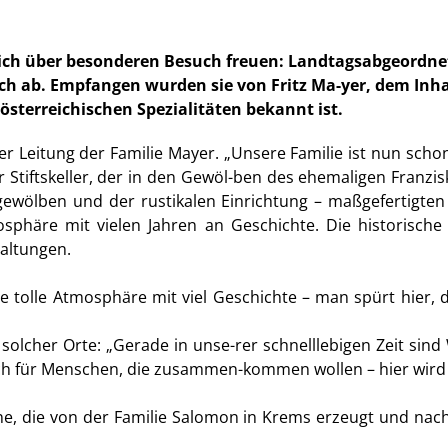
e sich über besonderen Besuch freuen: Landtagsabgeordnet
ch ab. Empfangen wurden sie von Fritz Ma-yer, dem Inhab
österreichischen Spezialitäten bekannt ist.
 der Leitung der Familie Mayer. „Unsere Familie ist nun scho
r Stiftskeller, der in den Gewöl-ben des ehemaligen Franzis
ergewölben und der rustikalen Einrichtung – maßgefertigte
osphäre mit vielen Jahren an Geschichte. Die historische K
taltungen.
ine tolle Atmosphäre mit viel Geschichte – man spürt hier,
solcher Orte: „Gerade in unse-rer schnelllebigen Zeit sind 
ch für Menschen, die zusammen-kommen wollen – hier wird 
e, die von der Familie Salomon in Krems erzeugt und nach