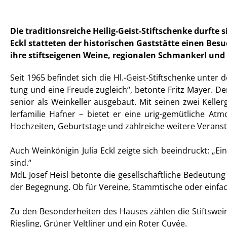
Die traditionsreiche Heilig-Geist-Stiftschenke durft
Eckl statteten der historischen Gaststätte einen Besu
ihre stiftseigenen Weine, regionalen Schmankerl und 
Seit 1965 befindet sich die Hl.-Geist-Stiftschenke unter
tung und eine Freude zugleich“, betonte Fritz Mayer. De
senior als Weinkeller ausgebaut. Mit seinen zwei Kell
lerfamilie Hafner – bietet er eine urig-gemütliche Atm
Hochzeiten, Geburtstage und zahlreiche weitere Verans
Auch Weinkönigin Julia Eckl zeigte sich beeindruckt: „E
sind.“
MdL Josef Heisl betonte die gesellschaftliche Bedeutung 
der Begegnung. Ob für Vereine, Stammtische oder einfa
Zu den Besonderheiten des Hauses zählen die Stiftswein
Riesling, Grüner Veltliner und ein Roter Cuvée.