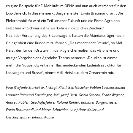
es gute Beispiele für E-Mobilität im ÖPNV und nun auch vermehrt für den
Lkw-Bereich. In diesem merkt Bürgermeister Erwin Braumandl an: „Die
Elektromobilität wird ein Teil unserer Zukunft und die Firma Agrolohn
setzt hier im Schwerlastnahverkehr ein deutliches Zeichen.“
Nach der Vorstellung des E-Lastwagens hatten die Mandatsträger noch
Gelegenheit eine Runde mitzufahren. „Das macht echt Freude“, so MdL
Heisl, der für den Ortstermin dankt gleichermaßen das visionäre und
mutige Vorgehen des Agrolohn-Teams bemerkt. „Deutlich ist einmal
mehr die Notwendigkeit einer flächendeckenden Ladeinfrastruktur für
Lastwagen und Busse“, nimmt MdL Heisl aus dem Ortstermin mit.
Foto (Stefanie Starke): (v. l.) Birgit Plettl, Betriebsleiter Fabian Lachenschmidt
Landrat Raimund Kneidinger, MdL Josef Heisl, Gisela Schenk, Franz Wagner,
Andrea Kobler, Geschäftsführer Roland Kobler, dahinter Bürgermeister
Erwin Braumandl und Marco Schneider, (v. r.) Hans Koller und
Geschäftsführer Johann Kobler.