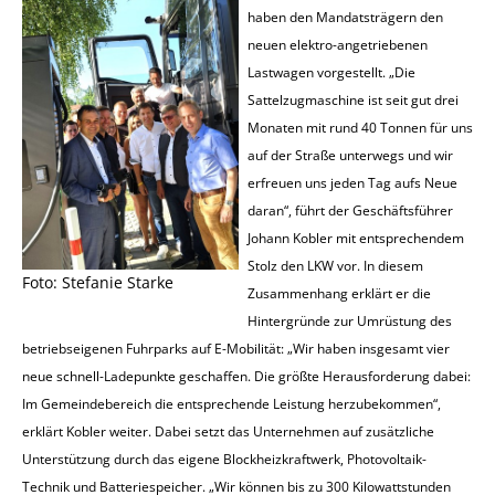
haben den Mandatsträgern den
neuen elektro-angetriebenen
Lastwagen vorgestellt. „Die
Sattelzugmaschine ist seit gut drei
Monaten mit rund 40 Tonnen für uns
auf der Straße unterwegs und wir
erfreuen uns jeden Tag aufs Neue
daran“, führt der Geschäftsführer
Johann Kobler mit entsprechendem
Stolz den LKW vor. In diesem
Foto: Stefanie Starke
Zusammenhang erklärt er die
Hintergründe zur Umrüstung des
betriebseigenen Fuhrparks auf E-Mobilität: „Wir haben insgesamt vier
neue schnell-Ladepunkte geschaffen. Die größte Herausforderung dabei:
Im Gemeindebereich die entsprechende Leistung herzubekommen“,
erklärt Kobler weiter. Dabei setzt das Unternehmen auf zusätzliche
Unterstützung durch das eigene Blockheizkraftwerk, Photovoltaik-
Technik und Batteriespeicher. „Wir können bis zu 300 Kilowattstunden