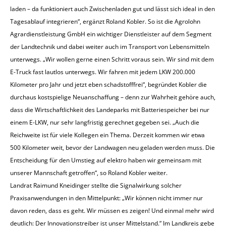
laden – da funktioniert auch Zwischenladen gut und lässt sich ideal in den
Tagesablauf integrieren“, ergänzt Roland Kobler. So ist die Agrolohn
Agrardienstleistung GmbH ein wichtiger Dienstleister auf dem Segment
der Landtechnik und dabei weiter auch im Transport von Lebensmitteln
unterwegs. „Wir wollen gerne einen Schritt voraus sein. Wir sind mit dem
E-Truck fast lautlos unterwegs. Wir fahren mit jedem LKW 200.000
Kilometer pro Jahr und jetzt eben schadstofffrei“, begründet Kobler die
durchaus kostspielige Neuanschaffung – denn zur Wahrheit gehöre auch,
dass die Wirtschaftlichkeit des Landeparks mit Batteriespeicher bei nur
einem E-LKW, nur sehr langfristig gerechnet gegeben sei. „Auch die
Reichweite ist für viele Kollegen ein Thema. Derzeit kommen wir etwa
500 Kilometer weit, bevor der Landwagen neu geladen werden muss. Die
Entscheidung für den Umstieg auf elektro haben wir gemeinsam mit
unserer Mannschaft getroffen“, so Roland Kobler weiter.
Landrat Raimund Kneidinger stellte die Signalwirkung solcher
Praxisanwendungen in den Mittelpunkt: „Wir können nicht immer nur
davon reden, dass es geht. Wir müssen es zeigen! Und einmal mehr wird
deutlich: Der Innovationstreiber ist unser Mittelstand.“ Im Landkreis gebe